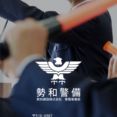
〒510-0862